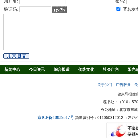
用户名:
密码:
验证码:
匿名发
新闻中心
今日资讯
综合报道
传统文化
社会广角
阳光
慢病防治
养生驿站
媒体调查
法治观察
消费指南
生活
关于我们
广告服务
免
新闻客厅
律师
健康导报健
秘书处：（010）57027
办公地址：北京市东城
京ICP备10039517号
频道识别号：011050312012 （