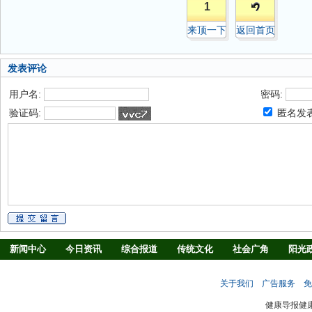
1
来顶一下
返回首页
发表评论
用户名:
密码:
验证码:
匿名发
新闻中心
今日资讯
综合报道
传统文化
社会广角
阳光
慢病防治
养生驿站
媒体调查
法治观察
消费指南
生活
关于我们
广告服务
免
新闻客厅
律师
健康导报健