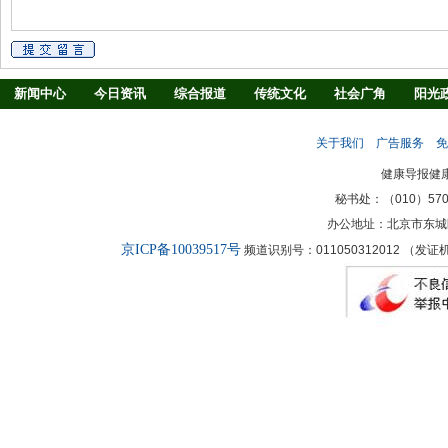
新闻中心
今日资讯
综合报道
传统文化
社会广角
阳光
慢病防治
养生驿站
媒体调查
法治观察
消费指南
生活
关于我们
广告服务
免
新闻客厅
律师
健康导报健
秘书处：（010）57027
办公地址：北京市东城
京ICP备10039517号
频道识别号：011050312012 （