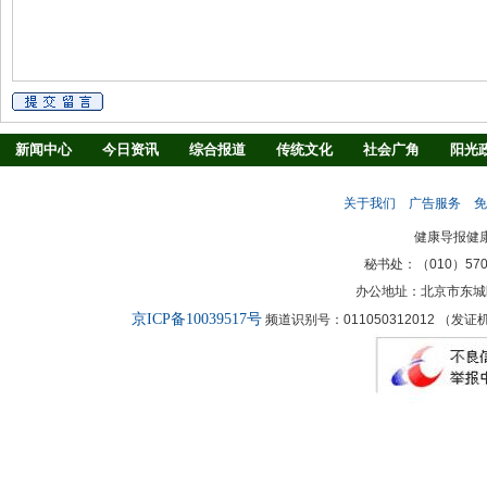
新闻中心
今日资讯
综合报道
传统文化
社会广角
阳光
慢病防治
养生驿站
媒体调查
法治观察
消费指南
生活
关于我们
广告服务
免
新闻客厅
律师
健康导报健
秘书处：（010）57027
办公地址：北京市东城
京ICP备10039517号
频道识别号：011050312012 （