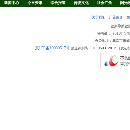
新闻中心
今日资讯
综合报道
传统文化
社会广角
阳光
慢病防治
养生驿站
媒体调查
法治观察
消费指南
生活
关于我们
广告服务
免
新闻客厅
律师
健康导报健
秘书处：（010）57027
办公地址：北京市东城
京ICP备10039517号
频道识别号：011050312012 （