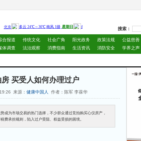
搜索：
综合报道
传统文化
社会广角
阳光政务
政策法规
公益慈善
媒体调查
法治观察
消费指南
生活资讯
消防安全
学界之声
房 买受人如何办理过户
:19:26 来源：
作者：陈军 李葆华
健康中国人
优势成为市场交易的热门选择，不少群众通过竞拍购买心仪房产，
解税费承担规则，陷入过户受阻、权益受损的困境。