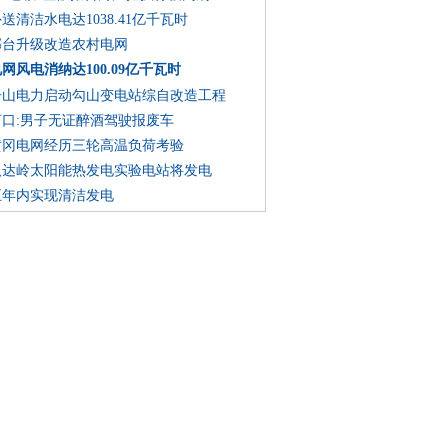
送清洁水电达1038.41亿千瓦时
邢台升级改造农村电网
网风电消纳达100.09亿千瓦时
舟山电力启动勾山变电站综自改造工程
河口:男子无证醉酒驾驶报废车
黄冈电网经历三轮高温负荷考验
八达岭太阳能热发电实验电站将发电
五年内实现清洁发电