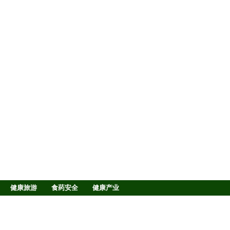
健康旅游
食药安全
健康产业
战略合作
在线TV
图片中心