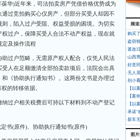
李葆华)近年来，司法拍卖房产凭借价格优势成为
众通过竞拍购买心仪房产，但部分买受人却因不
规则，陷入过户受阻、权益受损的困境。为切实
频道
产权过户，保障买受人合法不动产权益，现在就
·购买
·盗窃
规定及操作流程
·篡改
·山西
助过户范畴，无需原产权人配合，仅凭人民法
·好意
买受人在足额缴清全部拍卖款项后，法院会出具
·无人
》和《协助执行通知书》。这两份文书是办理过
·别小
有权的转移依据。
·【以
·【案
纳过户相关税费后可持以下材料到不动产登记
·【以
·承诺
·新车
书(原件)、协助执行通知书(原件)
图片