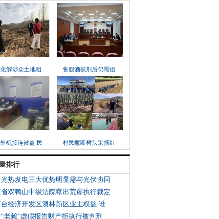
效化解涉众土地租
售假酒获刑后仍需担
外机接连被盗 民
村民撅断树头采摘红
量排行
：光热发电三大优势明显需与光伏协同
江省双鸭山中级法院曝出荒谬执行裁定
芦台经济开发区澳林新区业主权益 谁
一“老赖”虚假报告财产拒执行被判刑