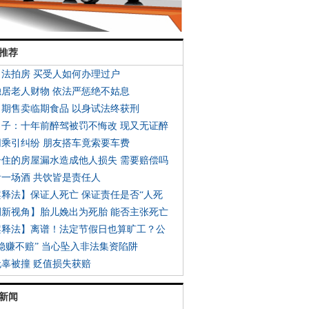
推荐
了法拍房 买受人如何办理过户
独居老人财物 依法严惩绝不姑息
日期售卖临期食品 以身试法终获刑
男子：十年前醉驾被罚不悔改 现又无证醉
同乘引纠纷 朋友搭车竟索要车费
居住的房屋漏水造成他人损失 需要赔偿吗
看一场酒 共饮皆是责任人
案释法】保证人死亡 保证责任是否“人死
例新视角】胎儿娩出为死胎 能否主张死亡
案释法】离谱！法定节假日也算旷工？公
“稳赚不赔” 当心坠入非法集资陷阱
无辜被撞 贬值损失获赔
新闻