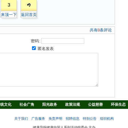
3
来顶一下
返回首页
共有
0
条评论
密码:
匿名发表
传统文化
社会广角
阳光政务
政策法规
公益慈善
环保生态
法治观察
消费指南
生活资讯
消防安全
学界之声
地方时讯
关于我们
广告服务
免责声明
招聘信息
特别公告
组织机构
健康导报健康中国人系列活动组委会 主办