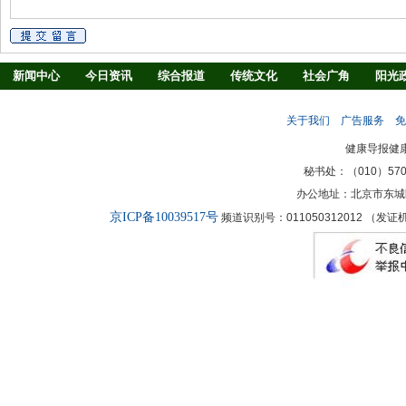
新闻中心
今日资讯
综合报道
传统文化
社会广角
阳光
慢病防治
养生驿站
媒体调查
法治观察
消费指南
生活
关于我们
广告服务
免
新闻客厅
律师
健康导报健
秘书处：（010）57027
办公地址：北京市东城
京ICP备10039517号
频道识别号：011050312012 （