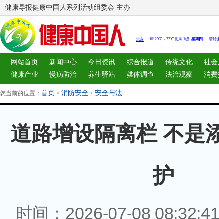
健康导报健康中国人系列活动组委会 主办
网站首页
新闻中心
今日资讯
综合报道
传统文化
社会
健康产业
慢病防治
养生驿站
媒体调查
法治观察
消费
图片中心
新闻客厅
律师
首页
消防安全
安全与法
您当前的位置：
>
>
道路增设隔离栏 不是
护
时间：2026-07-08 08:32: