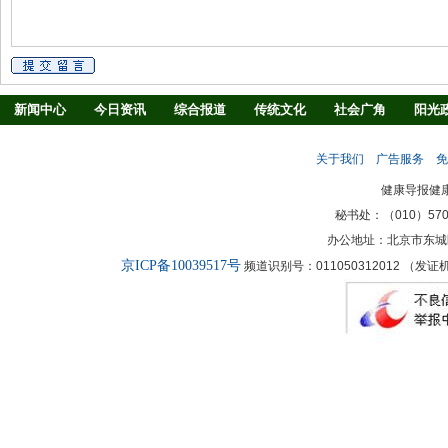
新闻中心
今日资讯
综合报道
传统文化
社会广角
阳光
慢病防治
养生驿站
媒体调查
法治观察
消费指南
生活
关于我们
广告服务
免
新闻客厅
律师
健康导报健
秘书处：（010）57027
办公地址：北京市东城
京ICP备10039517号
频道识别号：011050312012 （