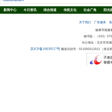
新闻中心
今日资讯
综合报道
传统文化
社会广角
阳光
慢病防治
养生驿站
媒体调查
法治观察
消费指南
生活
关于我们
广告服务
免
新闻客厅
律师
健康导报健
秘书处：（010）57027
办公地址：北京市东城
京ICP备10039517号
频道识别号：011050312012 （