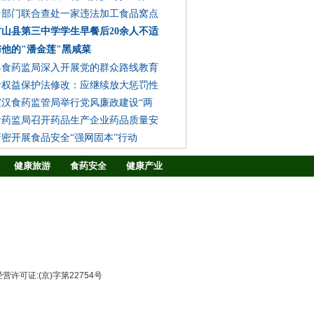
多部门联合查处一家违法加工食品窝点
山县第三中学学生早餐后20余人不适
他的"潘金莲"黑咸菜
县食药监局深入开展党的群众路线教育
者权益保护法修改：应继续放大惩罚性
宣汉食药监管局举行党风廉政建设“两
食药监局召开药品生产企业药品质量安
新密开展食品安全“强网固本”行动
健康旅游
食药安全
健康产业
战略合作
在线TV
图片中心
许可证:(京)字第22754号