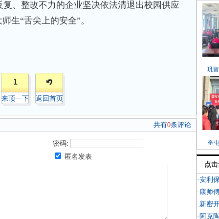
反复、整改不力的企业坚决依法清退出校园供应
大师生“舌尖上的安全”。
巩留
1
来顶一下
返回首页
共有
0
条评论
密码:
奎
匿名发表
点击
·安利
·康师
·新密
·阿克