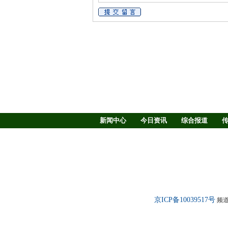
新闻中心
今日资讯
综合报道
慢病防治
养生驿站
媒体调查
新闻客厅
律师
京ICP备10039517号
频道