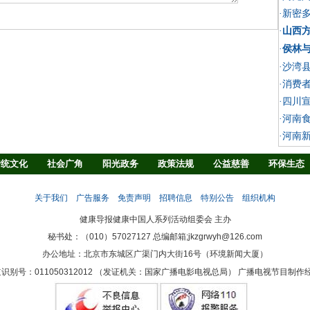
·新密
·
山西方
·
侯林与
·沙湾
·消费
·四川
·河南
·河南
传统文化
社会广角
阳光政务
政策法规
公益慈善
环保生态
法治观察
消费指南
生活资讯
消防安全
学界之声
地方时讯
关于我们
广告服务
免责声明
招聘信息
特别公告
组织机构
健康导报健康中国人系列活动组委会 主办
秘书处：（010）57027127 总编邮箱;jkzgrwyh@126.com
办公地址：北京市东城区广渠门内大街16号（环境新闻大厦）
识别号：011050312012 （发证机关：国家广播电影电视总局） 广播电视节目制作经营