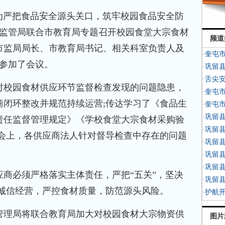
为严把食品安全源头关口，筑牢校园食品安全防
场监管局联合市教育局专题召开校园食堂大宗食材
频道
市监局局长、市教育局书记、相关科室负责人及
·奎屯
人参加了会议。
·巩留
·舌尖
校园食材供应环节监督检查发现的问题隐患，
·奎屯
商闭环整改并规范持续运营;传达学习了《食品生
·奎屯
·巩留
责任监督管理规定》《学校食堂大宗食材采购验
·巩留
;会上，各供应商法人针对督导检查中存在的问题
·巩留
·巩留
·巩留
必须严格落实主体责任，严把“五关”，坚决
·巩留
、诚信经营，严控食材质量，防范源头风险。
·护航
理局将联合教育局加大对校园食材大宗物资供
图片