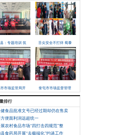
县：专题培训 筑
舌尖安全不打烊 蜀黍
屯市市场监管局开
奎屯市市场监督管理
量排行
保健食品批准文号已经过期却仍在售卖
傅方便面利润远超统一
开展农村食品市场“四打击四规范”整
陶县食药局开展“去极端化”约谈工作