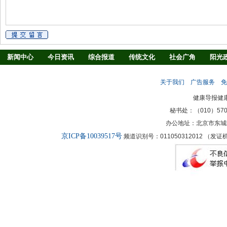
新闻中心
今日资讯
综合报道
传统文化
社会广角
阳光
慢病防治
养生驿站
媒体调查
法治观察
消费指南
生活
关于我们
广告服务
免
新闻客厅
律师
健康导报健
秘书处：（010）57027
办公地址：北京市东城
京ICP备10039517号
频道识别号：011050312012 （