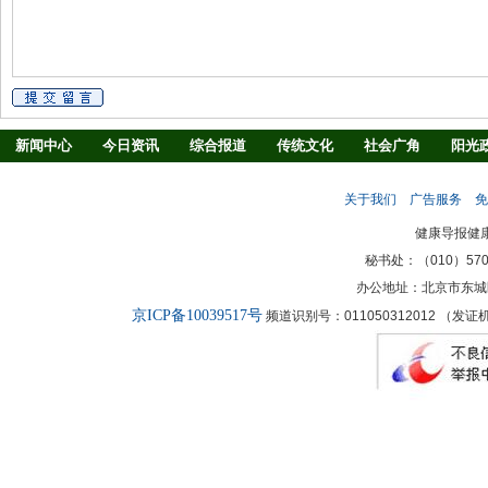
新闻中心
今日资讯
综合报道
传统文化
社会广角
阳光
慢病防治
养生驿站
媒体调查
法治观察
消费指南
生活
关于我们
广告服务
免
新闻客厅
律师
健康导报健
秘书处：（010）57027
办公地址：北京市东城
京ICP备10039517号
频道识别号：011050312012 （