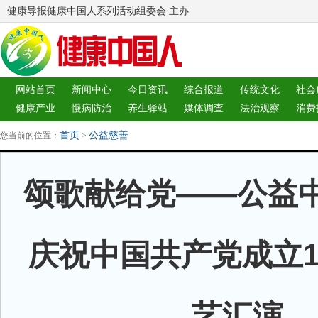
健康导报健康中国人系列活动组委会 主办
网站首页
新闻中心
今日资讯
综合报道
传统文化
社会
健康产业
慢病防治
养生驿站
媒体调查
法治观察
消费
图片中心
新闻客厅
律师
首页
公益慈善
您当前的位置：
>
颂歌献给党——公益
庆祝中国共产党成立1
艺汇演