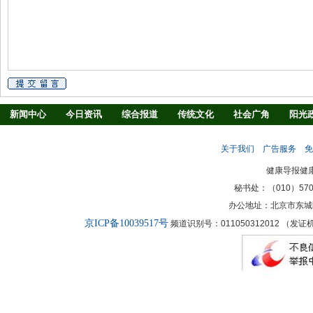
新闻中心
今日资讯
综合报道
传统文化
社会广角
阳光
慢病防治
养生驿站
媒体调查
法治观察
消费指南
生活
关于我们
广告服务
免
新闻客厅
律师
健康导报健
秘书处：（010）57027
办公地址：北京市东城
京ICP备10039517号
频道识别号：011050312012 （