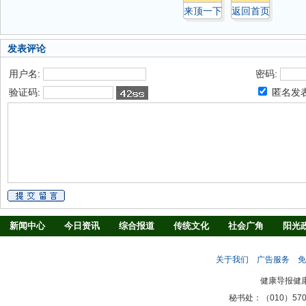
来顶一下
返回首页
发表评论
用户名:
密码:
验证码:
匿名发
新闻中心
今日资讯
综合报道
传统文化
社会广角
阳光
慢病防治
养生驿站
媒体调查
法治观察
消费指南
生活
关于我们
广告服务
免
新闻客厅
律师
健康导报健
秘书处：（010）57027