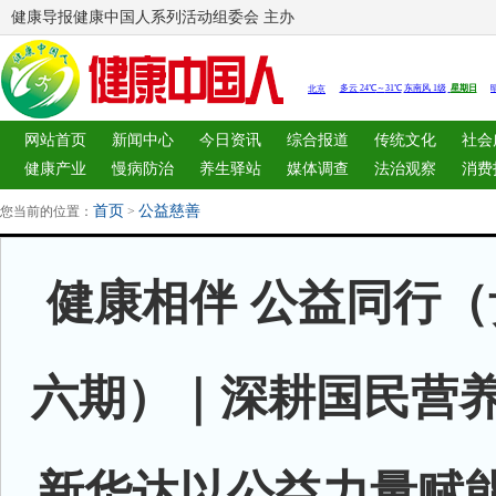
健康导报健康中国人系列活动组委会 主办
网站首页
新闻中心
今日资讯
综合报道
传统文化
社会
健康产业
慢病防治
养生驿站
媒体调查
法治观察
消费
图片中心
新闻客厅
律师
首页
公益慈善
您当前的位置：
>
健康相伴 公益同行（
六期）｜深耕国民营养
新华达以公益力量赋