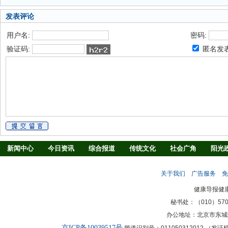
发表评论
用户名:
密码:
验证码:
匿名发
新闻中心
今日资讯
综合报道
传统文化
社会广角
阳光
慢病防治
养生驿站
媒体调查
法治观察
消费指南
生活
关于我们
广告服务
免
新闻客厅
律师
健康导报健
秘书处：（010）57027
办公地址：北京市东城
京ICP备10039517号