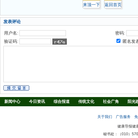
来顶一下
返回首页
发表评论
用户名:
密码:
验证码:
匿名发
新闻中心
今日资讯
综合报道
传统文化
社会广角
阳光
慢病防治
养生驿站
媒体调查
法治观察
消费指南
生活
关于我们
广告服务
免
新闻客厅
律师
健康导报健
秘书处：（010）57027