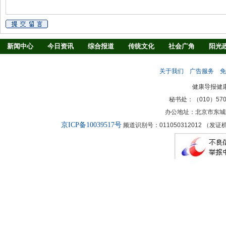
新闻中心
今日资讯
综合报道
传统文化
社会广角
阳光
慢病防治
养生驿站
媒体调查
法治观察
消费指南
生活
关于我们
广告服务
免
新闻客厅
律师
健康导报健
秘书处：（010）57027
办公地址：北京市东城
京ICP备10039517号
频道识别号：011050312012 （