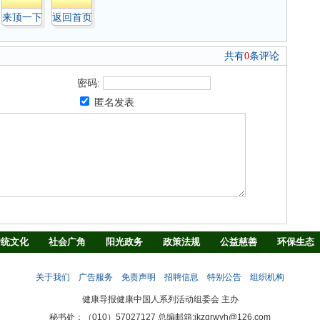
来顶一下
返回首页
共有
0
条评论
密码:
匿名发表
传统文化
社会广角
阳光政务
政策法规
公益慈善
环保生态
法治观察
消费指南
生活资讯
消防安全
学界之声
地方时讯
关于我们
广告服务
免责声明
招聘信息
特别公告
组织机构
健康导报健康中国人系列活动组委会 主办
秘书处：（010）57027127 总编邮箱;jkzgrwyh@126.com