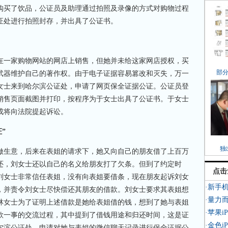
购买了饮品，公证员及助理通过拍照及录像的方式对购物过程
证处进行拍照封存，并出具了公证书。
一家购物网站的网店上销售，但她并未给这家网店授权，买
部
武器维护自己的著作权。由于电子证据容易篡改和灭失，万一
女士来到哈尔滨公证处，申请了网页保全证据公证。公证员登
销售页面截图并打印，按程序为于女士出具了公证书。于女士
成将向法院提起诉讼。
”
独
生意，后来在表姐的请求下，她又向自己的朋友借了上百万
还，刘女士还以自己的名义给朋友打了欠条。但到了约定时
点击
刘女士非常信任表姐，没有向表姐要借条，现在朋友起诉刘女
·新手
，并责令刘女士尽快偿还其朋友的借款。刘女士要求其表姐想
·量力
林女士为了证明上述借款是她给表姐借的钱，想到了她与表姐
·苹果i
款一事的交流过程，其中提到了借钱用途和归还时间，这是证
·金色iP
尔滨公证处，申请对她与表姐的微信聊天记录进行保全证据公