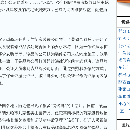
）公证助维权，天天“3·15”。今年国际消费者权益日的主题
，公证以其较强的法定证据效力，已成为助力维护权益，促进消
频道
·部分
·邯郸
大型商场开店，与某家装修公司签订了装修合同后，开始了
·公证
人发现装修成品多处与合同上的要求不符，比如一体式展示柜
·中消
要求安装等等。该品牌公司认为装修公司未按约定施工，效果
·虚假
成一致，于是品牌公司打算通过法律诉讼的方式解决。该品牌
·多部
证。公证人员来到该品牌公司店面，通过拍照和录像的方式，
·独出
具了保全证据公证书。该品牌公司将以公证书作为证据向装修
·陕西
益。
·张家
·车顶
·小心
各地，随之也出现了很多“傍名牌”的山寨店。日前，该品
·“五
申请到哈市几家售卖山寨产品、侵犯其商标权的商家进行购物
员审核其相关资质和证明材料后受理了该公证。公证人员跟随
图片
到几家饮品柜台上摆着印有该品牌商标名称及图像的饮品。该