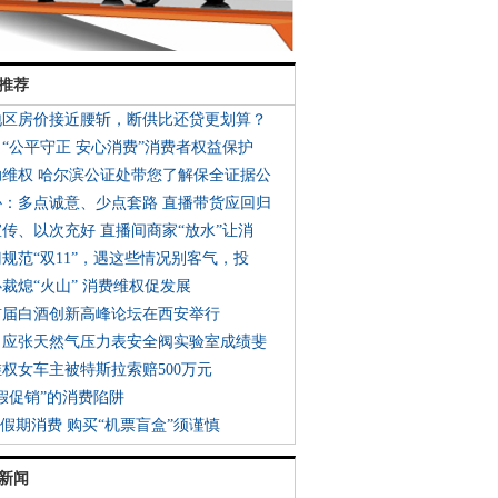
推荐
地区房价接近腰斩，断供比还贷更划算？
：“公平守正 安心消费”消费者权益保护
助维权 哈尔滨公证处带您了解保全证据公
协：多点诚意、少点套路 直播带货应回归
宣传、以次充好 直播间商家“放水”让消
门规范“双11”，遇这些情况别客气，投
心裁熄“火山” 消费维权促发展
首届白酒创新高峰论坛在西安举行
口应张天然气压力表安全阀实验室成绩斐
维权女车主被特斯拉索赔500万元
“假促销”的消费陷阱
一”假期消费 购买“机票盲盒”须谨慎
新闻