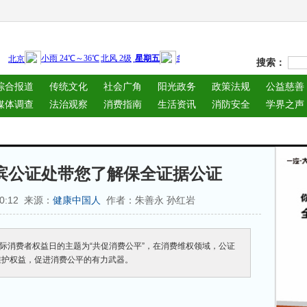
搜索：
综合报道
传统文化
社会广角
阳光政务
政策法规
公益慈善
媒体调查
法治观察
消费指南
生活资讯
消防安全
学界之声
滨公证处带您了解保全证据公证
30:12 来源：
作者：朱善永 孙红岩
健康中国人
年国际消费者权益日的主题为“共促消费公平”，在消费维权领域，公证
维护权益，促进消费公平的有力武器。