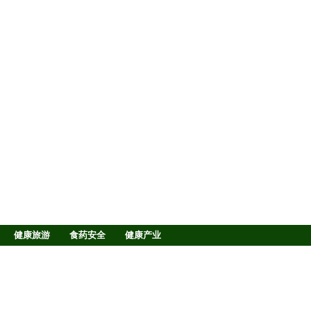
健康旅游
食药安全
健康产业
战略合作
在线TV
图片中心