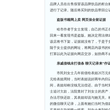
品牌人员在出售假冒该品牌饮品的柜台
进行了记录。随后将买到的饮品带回公
盗版书籍网上卖 网页保全留证据
哈市作者于女士发现，自己的书正在
回来一看发现书是盗版。她决定用法律
该店将书下架，证据就没有了，于是于
陆于女士提供的网址，将网店内该书的
打算以此为证据向网店交涉，如协商不
亲戚借钱未打借条 聊天记录来“作证
市民刘女士几年前借给表姐20万元做
元给表姐周转，当时表姐说好两年内归
间，表姐却称没钱无法偿还。由于当时
士追讨欠款，法院查封了刘女士的房产
办法尽快还款，其表姐却说与她无关。
的微信聊天记录，上面有她们当时为借
实表姐欠款的唯一线索。刘女士来到哈