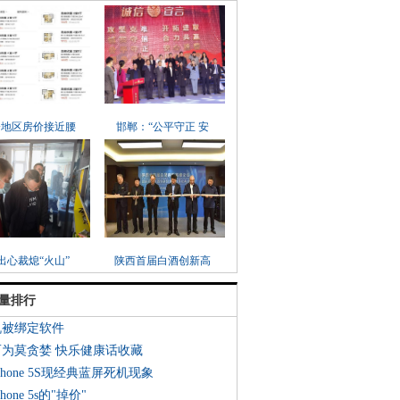
分地区房价接近腰
邯郸：“公平守正 安
出心裁熄“火山”
陕西首届白酒创新高
量排行
机被绑定软件
而为莫贪婪 快乐健康话收藏
Phone 5S现经典蓝屏死机现象
hone 5s的"掉价"