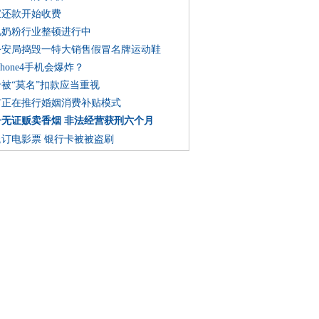
宝还款开始收费
儿奶粉行业整顿进行中
公安局捣毁一特大销售假冒名牌运动鞋
Phone4手机会爆炸？
卡被“莫名”扣款应当重视
市正在推行婚姻消费补贴模式
子无证贩卖香烟 非法经营获刑六个月
退订电影票 银行卡被被盗刷