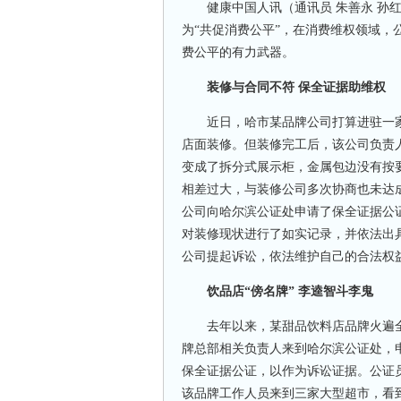
健康中国人讯（通讯员 朱善永 孙红岩
为“共促消费公平”，在消费维权领域
费公平的有力武器。
装修与合同不符 保全证据助维权
近日，哈市某品牌公司打算进驻一家
店面装修。但装修完工后，该公司负责
变成了拆分式展示柜，金属包边没有按
相差过大，与装修公司多次协商也未达
公司向哈尔滨公证处申请了保全证据公
对装修现状进行了如实记录，并依法出
公司提起诉讼，依法维护自己的合法权
饮品店“傍名牌” 李逵智斗李鬼
去年以来，某甜品饮料店品牌火遍全国
牌总部相关负责人来到哈尔滨公证处，
保全证据公证，以作为诉讼证据。公证
该品牌工作人员来到三家大型超市，看