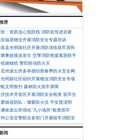
推荐
新田：党群连心筑防线 消防宣传进农家
易安福居物业开展消防安全专题培训
闻喜县光明路社区开展消防演练筑牢居民
自燃事故接连发生 交警消防救援紧急联手
祭祖烧钱纸 警民联动防火灾
县瓜州派出所多举措织密春季防火安全网
县光明路社区组织开展物业消防安全专项
护航文明祭扫 森林防火筑牢屏障
经济技术开发区开展消防安全检查 筑牢生
峡窝镇巡防队：绷紧防火弦 平安度清明
县渊泉派出所强化“九小场所”检查筑牢
肃州公安交警联合多部门开展校车消防安
新闻