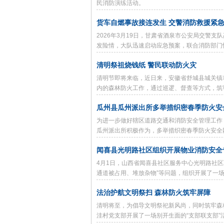
民消防演练活动。
货车自燃事故接连发生 交警消防救援紧
2026年3月19日，甘肃省酒泉市公安局交警
发险情，大队迅速启动应急预案，联合消防部门
序。
清明祭祖烧钱纸 警民联动防火灾
清明节即将来临，近日来，安徽省舒城县城关镇
内的森林防火工作，通过巡逻、督查等方式，筑
瓜州县瓜州派出所多举措织密春季防火安
为进一步做好辖区道路交通和消防安全管理工作
瓜州派出所积极作为，多举措织密春季防火安全
闻喜县光明路社区组织开展物业消防安全
4月1日，山西省闻喜县社区服务中心光明路社区
通道被占用、堆放杂物”等问题，组织开展了一场
法治护航文明祭扫 森林防火筑牢屏障
清明将至，为倡导文明祭祀新风尚，同时筑牢森
洼村党支部开展了一场别开生面的“支部联支部”