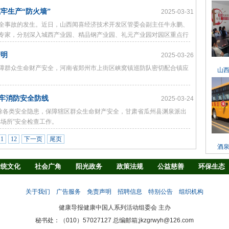
牢生产“防火墙”
2025-03-31
全事故的发生。近日，山西闻喜经济技术开发区管委会副主任牛永鹏、
专家，分别深入城西产业园、精品钢产业园、礼元产业园对园区重点行
，为企业安全生产保驾护航。
清明
2025-03-26
障群众生命财产安全，河南省郑州市上街区峡窝镇巡防队密切配合镇应
山
筑牢消防安全防线
2025-03-24
消除各类安全隐患，保障辖区群众生命财产安全，甘肃省瓜州县渊泉派出
场所”安全检查工作。
11
12
下一页
尾页
酒
传统文化
社会广角
阳光政务
政策法规
公益慈善
环保生态
法治观察
消费指南
生活资讯
消防安全
学界之声
地方时讯
关于我们
广告服务
免责声明
招聘信息
特别公告
组织机构
健康导报健康中国人系列活动组委会 主办
秘书处：（010）57027127 总编邮箱;jkzgrwyh@126.com