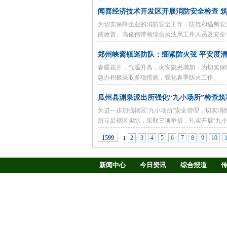
闻喜经济技术开发区开展消防安全检查 筑
为切实保障企业的消防安全工作，防范和遏制安
蔺效普、高俊伟带领综合执法局工作人员及安全
业、重点企业开展消防安全生产检查及宣传活动
郑州峡窝镇巡防队：绷紧防火弦 平安度
春暖花开，气温升高，火灾隐患增加，为切实保
急办积极采取多项措施，强化春季防火工作。
瓜州县渊泉派出所强化“九小场所”检查
为进一步加强辖区“九小场所”安全管理，切实
所立足辖区实际，采取三项举措，扎实开展“九小
2
3
4
5
6
7
8
9
10
1599
1
新闻中心
今日资讯
综合报道
慢病防治
养生驿站
媒体调查
新闻客厅
律师