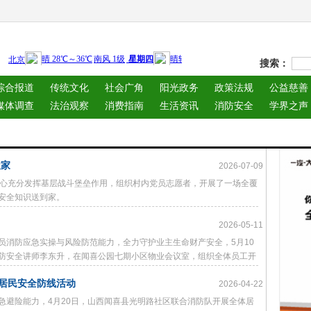
搜索：
综合报道
传统文化
社会广角
阳光政务
政策法规
公益慈善
媒体调查
法治观察
消费指南
生活资讯
消防安全
学界之声
农家
2026-07-09
中心充分发挥基层战斗堡垒作用，组织村内党员志愿者，开展了一场全覆
安全知识送到家。
2026-05-11
员消防应急实操与风险防范能力，全力守护业主生命财产安全，5月10
防安全讲师李东升，在闻喜公园七期小区物业会议室，组织全体员工开
居民安全防线活动
2026-04-22
急避险能力，4月20日，山西闻喜县光明路社区联合消防队开展全体居