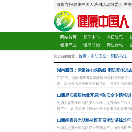
健康导报健康中国人系列活动组委会 主办
网站首页
新闻中心
今日资讯
健康产业
慢病防治
养生驿站
图片中心
新闻客厅
律师
首页
消防安全
消防与法
您当前的位置：
>
>
湖南新田：党群连心筑防线 消防宣传进
7月9日，湖南省新田县新隆镇神桥村党群服务
盖、接地气的消防安全宣传活动，将实用的消防
山西易安福居物业开展消防安全专题培训
为切实筑牢小区消防安全防线，提升物业工作人
日下午，山西易安福居物业服务有限公司特邀消
展消防安全专题警示教育培训。
山西闻喜县光明路社区开展消防演练筑牢
为切实提升社区消防安全管理水平，增强居民应