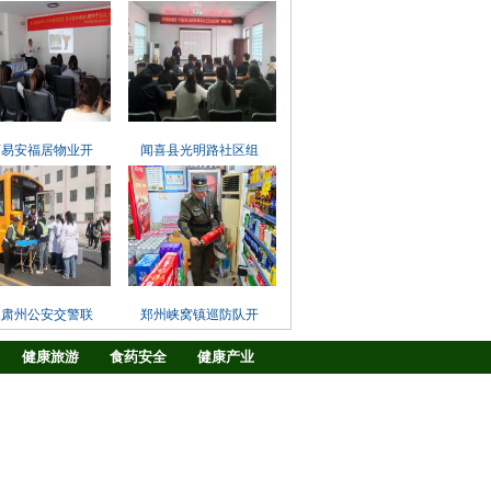
西易安福居物业开
闻喜县光明路社区组
泉肃州公安交警联
郑州峡窝镇巡防队开
健康旅游
食药安全
健康产业
战略合作
在线TV
图片中心