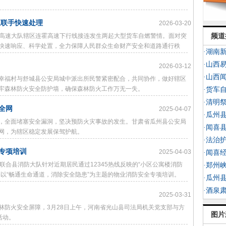
急联手快速处理
2026-03-20
支队高速大队辖区连霍高速下行线接连发生两起大型货车自燃警情。面对突
频道
快速响应、科学处置，全力保障人民群众生命财产安全和道路通行秩
·湖南
·山西
2026-03-12
·山西
幸福村与舒城县公安局城中派出所民警紧密配合，共同协作，做好辖区
牢森林防火安全防护墙，确保森林防火工作万无一失。
·货车
·清明
全网
2025-04-07
·瓜州
，全面堵塞安全漏洞，坚决预防火灾事故的发生。甘肃省瓜州县公安局
·闻喜
网，为辖区稳定发展保驾护航。
·法治
专项培训
2025-04-03
·闻喜
联合县消防大队针对近期居民通过12345热线反映的“小区公寓楼消防
·郑州
以“畅通生命通道，消除安全隐患”为主题的物业消防安全专项培训。
·瓜州
·酒泉
2025-03-31
林防火安全屏障，3月28日上午，河南省光山县司法局机关党支部与方
图片
活动。