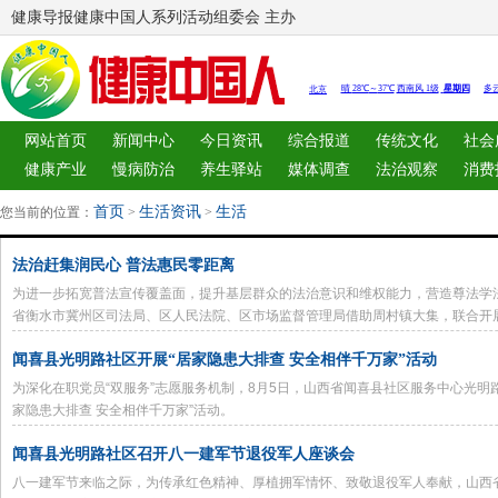
健康导报健康中国人系列活动组委会 主办
网站首页
新闻中心
今日资讯
综合报道
传统文化
社会
健康产业
慢病防治
养生驿站
媒体调查
法治观察
消费
图片中心
新闻客厅
律师
首页
生活资讯
生活
您当前的位置：
>
>
法治赶集润民心 普法惠民零距离
为进一步拓宽普法宣传覆盖面，提升基层群众的法治意识和维权能力，营造尊法学
省衡水市冀州区司法局、区人民法院、区市场监督管理局借助周村镇大集，联合开
实用法律知识送到群众家门口。
闻喜县光明路社区开展“居家隐患大排查 安全相伴千万家”活动
为深化在职党员“双服务”志愿服务机制，8月5日，山西省闻喜县社区服务中心光明
家隐患大排查 安全相伴千万家”活动。
闻喜县光明路社区召开八一建军节退役军人座谈会
八一建军节来临之际，为传承红色精神、厚植拥军情怀、致敬退役军人奉献，山西