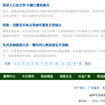
大型健康服务活动。
宣讲入心促文明 巾帼力量助振兴
近日，新疆温宿县依希来木其乡阔依其村新时代文明实践站内气氛热烈，村党支部
女群众带来了一场生动接地气的宣讲活动。
闻喜：消夏音乐角点亮城市夏夜文明烟火
夏夜清风徐来，文艺点亮喜城。7月12日晚，山西省闻喜县“千年喜城 天天闻喜”
扬婉转的歌声、轻快灵动的旋律飘荡城区夜空，丰富活跃了群众夜间文化生活，标
面铺开。
瓜州县柳园派出所：警民同心救助国宝丹顶鹤
近日，甘肃省瓜州县柳园派出所接到辖区群众紧急报警，称在施工路边发现一只体
飞，疑似珍稀保护动物，请求民警到场救助。
2
3
4
5
6
7
8
9
10
11
12
下一页
尾页
1729
1
新闻中心
今日资讯
综合报道
传统文化
社会广角
阳光
慢病防治
养生驿站
媒体调查
法治观察
消费指南
生活
关于我们
广告服务
免
新闻客厅
律师
健康导报健
秘书处：（010）57027