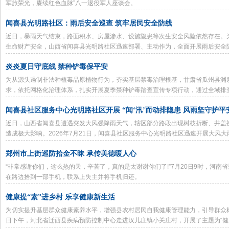
军旅荣光，赓续红色血脉”八一退役军人座谈会。
闻喜县光明路社区：雨后安全巡查 筑牢居民安全防线
近日，暴雨天气结束，路面积水、房屋渗水、设施隐患等次生安全风险依然存在。
生命财产安全，山西省闻喜县光明路社区迅速部署、主动作为，全面开展雨后安全
炎炎夏日守底线 禁种铲毒保平安
为从源头遏制非法种植毒品原植物行为，夯实基层禁毒治理根基，甘肃省瓜州县渊
求，依托网格化治理体系，扎实开展夏季禁种铲毒踏查宣传专项行动，通过全域排
密辖区禁毒安全防护网。
闻喜县社区服务中心光明路社区开展 “闻‘汛’而动排隐患 风雨坚守护平安
近日，山西省闻喜县遭遇突发大风强降雨天气，辖区部分路段出现树枝折断、井盖
造成极大影响。2026年7月21日，闻喜县社区服务中心光明路社区迅速开展大风
力守护辖区群众出行安全。
郑州市上街巡防拾金不昧 承传美德暖人心
“非常感谢你们，这么热的天，辛苦了，真的是太谢谢你们了!”7月20日9时，河南
在路边拾到一部手机，联系上失主并将手机归还。
健康提“素”进乡村 乐享健康新生活
为切实提升基层群众健康素养水平，增强县农村居民自我健康管理能力，引导群众树立
日下午，河北省迁西县疾病预防控制中心走进汉儿庄镇小关庄村，开展了主题为“健康