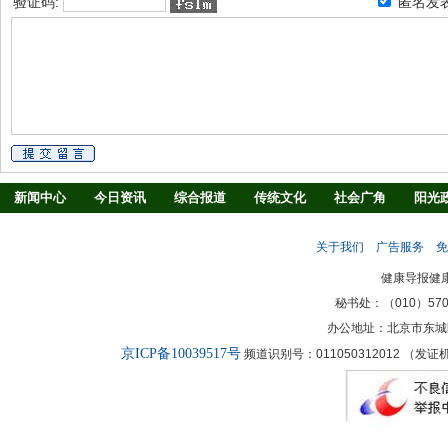
验证码:
匿名发
新闻中心
今日资讯
综合报道
传统文化
社会广角
阳光
慢病防治
养生驿站
媒体调查
法治观察
消费指南
生活
关于我们
广告服务
免
新闻客厅
律师
健康导报健
秘书处：（010）57027
办公地址：北京市东城
京ICP备10039517号
频道识别号：011050312012 （