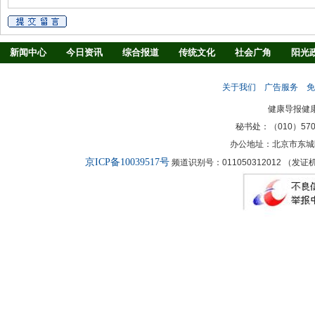
新闻中心
今日资讯
综合报道
传统文化
社会广角
阳光
慢病防治
养生驿站
媒体调查
法治观察
消费指南
生活
关于我们
广告服务
免
新闻客厅
律师
健康导报健
秘书处：（010）57027
办公地址：北京市东城
京ICP备10039517号
频道识别号：011050312012 （