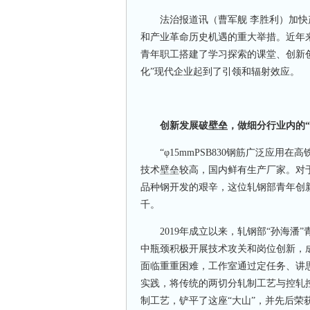
法治报道讯（曹军舰 李胜利）加快
和产业革命历史机遇的重大举措。近年
青年职工搭建了学习探索的课堂、创新
化”现代企业起到了引领和辐射效应。
创新发展破壁垒，做细分行业内的“
“φ15mmPSB830钢筋广泛应用
技术壁垒较高，国内鲜有生产厂家。对于
品种钢开发的艰辛，这位轧钢部青年创
千。
2019年成立以来，轧钢部“孙海潘
中瓶颈积极开展技术攻关和岗位创新，成功
面临重重困难，工作室通过定任务、讲
实践，将传统的两切分轧制工艺与控轧控冷
制工艺，铲平了这座“大山”，并先后