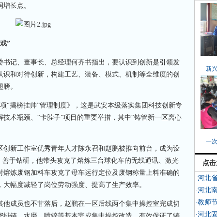
润增长点。
戏”
委书记、董事长、总经理何齐书指出，要认识到创新是引领发
新
认识和对待创新，构建工艺、装备、模式、机制等全维度的创
翅膀。
“揭榜挂帅”管理制度》，这是武安本级落实集团科技创新专
技术瓶颈、“卡脖子”项目的重要举措，其中“铸管新一区离心
一
创新工作室优秀青年人才陈永召和赵鹏被推向前台，成为设
功、善于钻研，他带头攻克了熔炼三台球化车的无线通讯、激光
点击
时熔炼废钢加料车攻克了母车运行定位及废钢称量上料准确的
·河北
，大幅度减轻了岗位劳动强度、提高了生产效率。
·河北
·教师
他成员也不甘落后，赵鹏在一区后线两个集中操控室完成切
·河北
密排链、水磨、喷锌等基本完成集中操控改造，有效保证了铸