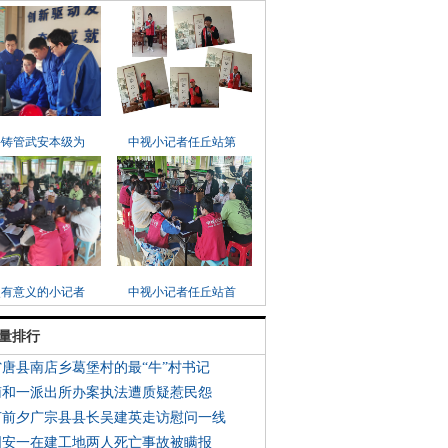
兴铸管武安本级为
中视小记者任丘站第
次有意义的小记者
中视小记者任丘站首
量排行
省唐县南店乡葛堡村的最“牛”村书记
南和一派出所办案执法遭质疑惹民怨
节前夕广宗县县长吴建英走访慰问一线
固安一在建工地两人死亡事故被瞒报