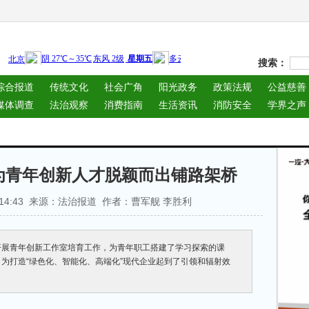
搜索：
综合报道
传统文化
社会广角
阳光政务
政策法规
公益慈善
媒体调查
法治观察
消费指南
生活资讯
消防安全
学界之声
为青年创新人才脱颖而出铺路架桥
 15:14:43 来源：法治报道 作者：曹军舰 李胜利
开展青年创新工作室培育工作，为青年职工搭建了学习探索的课
为打造“绿色化、智能化、高端化”现代企业起到了引领和辐射效