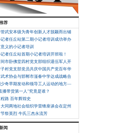
推荐
铸管武安本级为青年创新人才脱颖而出铺
小记者任丘站第二期小记者培训成功举办
有意义的小记者培训
小记者任丘站首期小记者培训开班啦！
河间市卧佛堂四村党支部组织退伍军人开
湾子村党支部党员共庆中国共产党百年华
市武术协会与邯郸市滏春中学达成战略合
刘少奇早期发动和领导工人运动的地方—
“直播带货第一人”究竟是谁？
征程路 百年辉煌史
、大同两地社会组织学雷锋座谈会在定州
时节祭英烈 牛氏三杰永流芳
新闻