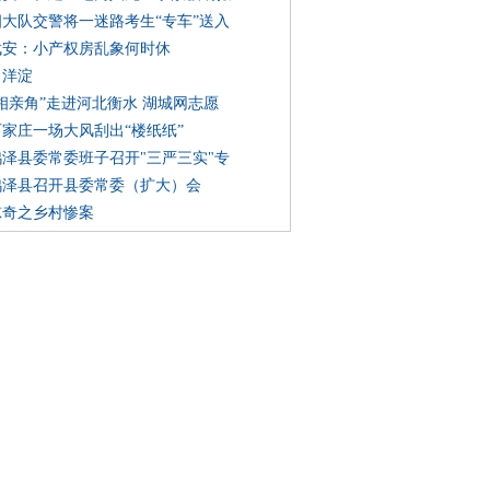
四大队交警将一迷路考生“专车”送入
武安：小产权房乱象何时休
白洋淀
六相亲角”走进河北衡水 湖城网志愿
石家庄一场大风刮出“楼纸纸”
鸡泽县委常委班子召开"三严三实"专
鸡泽县召开县委常委（扩大）会
惊奇之乡村惨案