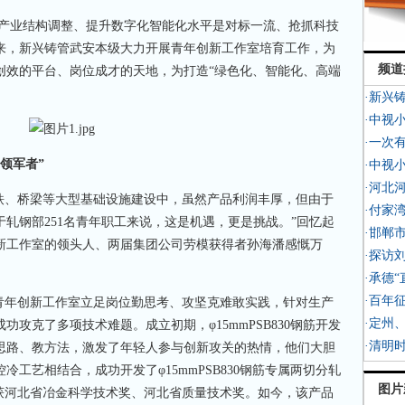
产业结构调整、提升数字化智能化水平是对标一流、抢抓科技
来，新兴铸管武安本级大力开展青年创新工作室培育工作，为
频道
创效的平台、岗位成才的天地，为打造“绿色化、智能化、高端
·新兴
·中视
·一次
领军者”
·中视
·河北
在高铁、桥梁等大型基础设施建设中，虽然产品利润丰厚，但由于
·付家
轧钢部251名青年职工来说，这是机遇，更是挑战。”回忆起
·邯郸
新工作室的领头人、两届集团公司劳模获得者孙海潘感慨万
·探访
·承德
·百年
”青年创新工作室立足岗位勤思考、攻坚克难敢实践，针对生产
·定州
攻克了多项技术难题。成立初期，φ15mmPSB830钢筋开发
·清明
思路、教方法，激发了年轻人参与创新攻关的热情，他们大胆
工艺相结合，成功开发了φ15mmPSB830钢筋专属两切分轧
图片
荣获河北省冶金科学技术奖、河北省质量技术奖。如今，该产品