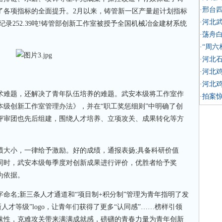
·邢台
了各项指标的全面提升。2月以来，铸管新一区产量超计划指标
·河北
高纪录252.39吨!铸管部创新工作室被授予全国机械冶金建材系统
·荡舟
·“周
·河北
·河北
·河北
难题，还解决了青年队伍培养的难题。武安本级将工作室作
·拍案
本级创新工作室管理办法》，并在“职工奖惩细则”中明确了创
评审团也先后组建，围绕人才培养、立项攻关、成果转化等方
大小，一律给予激励。好的成绩，通报表扬;具备科研价值
同时，武安本级每季度对创新成果进行评价，优胜者给予奖
为依据。
名;新三条人才通道和“项目制+积分制”管理为青年指明了发
人才等级”logo，让青年们获得了更多“认同感”……榜样引领
味性，克难攻关带来满满成就感，磅礴的青春力量为青年创新