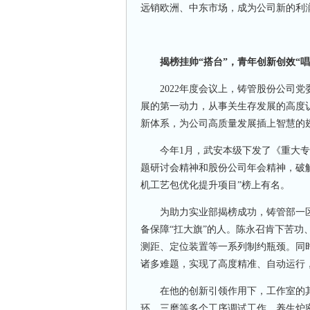
远销欧洲、中东市场，成为公司新的利
揭榜挂帅“搭台”，青年创新创效“唱
2022年度会议上，铸管股份公司党
展的第一动力，从事关生存发展的高度
新体系，为公司高质量发展插上智慧的
今年1月，武安本级下发了《重大专项
题研讨会精神和股份公司年会精神，破解
机工艺包优化提升项目”榜上有名。
为助力实业部揭榜成功，铸管部一区
备保障“扛大旗”的人。陈永召肯下苦
测距、定位装置等一系列制约瓶颈。同
诸多难题，实现了高度精准、自动运行
在他的创新引领作用下，工作室的其
环、三磨等多个工序调试工作。养生炉