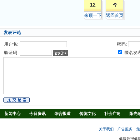
12
来顶一下
返回首页
发表评论
用户名:
密码:
验证码:
匿名发
新闻中心
今日资讯
综合报道
传统文化
社会广角
阳光
慢病防治
养生驿站
媒体调查
法治观察
消费指南
生活
关于我们
广告服务
免
新闻客厅
律师
健康导报健