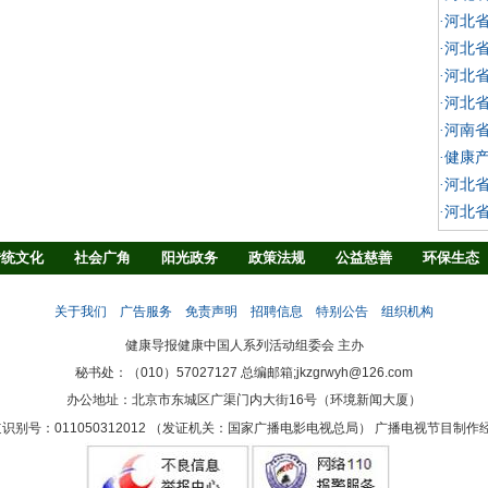
·河北
·河北
·河北
·河北
·河南
·健康
·河北
·河北
传统文化
社会广角
阳光政务
政策法规
公益慈善
环保生态
法治观察
消费指南
生活资讯
消防安全
学界之声
地方时讯
关于我们
广告服务
免责声明
招聘信息
特别公告
组织机构
健康导报健康中国人系列活动组委会 主办
秘书处：（010）57027127 总编邮箱;jkzgrwyh@126.com
办公地址：北京市东城区广渠门内大街16号（环境新闻大厦）
识别号：011050312012 （发证机关：国家广播电影电视总局） 广播电视节目制作经营