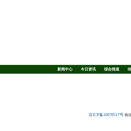
新闻中心
今日资讯
综合报道
慢病防治
养生驿站
媒体调查
新闻客厅
律师
京ICP备10039517号
频道