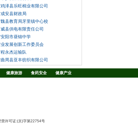
省鸡泽县乐旺棉业有限公司
省成安县财政局
省魏县教育局牙里镇中心校
省威县供电有限责任公司
省安阳市昼锦中学
产业发展创新工作委员会
省程永杰运输队
省曲周县亚丰纺织有限公司
健康旅游
食药安全
健康产业
战略合作
在线TV
图片中心
许可证:(京)字第22754号