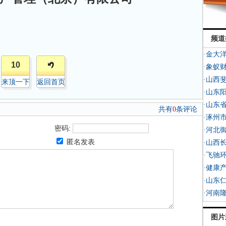
频道
·金大
10
·象蚁
·山西
来顶一下
返回首页
·山东
·山东
共有
0
条评论
·涿州
密码:
·河北
匿名发表
·山西
·飞驰
·健康
·山东
·河南
图片